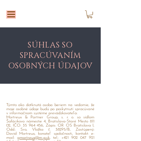
SÚHLAS SO
SPRACÚVANÍM
OSOBNÝCH ÚDAJOV
Týmto ako dotknutá osoba beriem na vedomie, že
moje osobné údaje budú po poskytnutí spracúvané
v informačnom systéme prevádzkovateľa:
Mortreux & Partner Group, s. r. o.
so sídlom
Šafárikovo námestie 4, Bratislava-Staré Mesto 811
02, IČO: 35 964 456, Zápis: OR OS Bratislava I,
Odd.: Sro, Vložka č. 38295/B, Zastúpený:
David Mortreux, konateľ spoločnosti, kontakt: e-
mail:
gmortreux@m-p.sk
, tel.:
+421 902 047
921