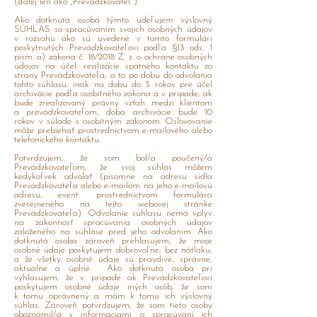
(ďalej len ako „Prevádzkovateľ“).
Ako dotknutá osoba týmto udeľujem výslovný
SÚHLAS so spracúvaním svojich osobných údajov
v rozsahu ako sú uvedené v tomto formulári
poskytnutých Prevádzkovateľovi podľa §13 ods. 1
písm. a) zákona č. 18/2018 Z. z. o ochrane osobných
údajov na účel: realizácie spätného kontaktu zo
strany Prevádzkovateľa, a to po dobu do odvolania
tohto súhlasu, inak na dobu do 3 rokov pre účel
archivácie podľa osobitného zákona a v prípade, ak
bude zrealizovaný právny vzťah medzi klientom
a prevádzkovateľom, doba archivácie bude 10
rokov v súlade s osobitným zákonom. Oslovovanie
môže prebiehať prostredníctvom e-mailového alebo
telefonického kontaktu.
Potvrdzujem, že som bol/a poučený/á
Prevádzkovateľom, že svoj súhlas môžem
kedykoľvek odvolať (písomne na adresu sídla
Prevádzkovateľa alebo e-mailom na jeho e-mailovú
adresu, event. prostredníctvom formulára
zverejneného na tejto webovej stránke
Prevádzkovateľa). Odvolanie súhlasu nemá vplyv
na zákonnosť spracúvania osobných údajov
založeného na súhlase pred jeho odvolaním. Ako
dotknutá osoba zároveň prehlasujem, že moje
osobné údaje poskytujem dobrovoľne, bez nátlaku,
a že všetky osobné údaje sú pravdivé, správne,
aktuálne a úplné. Ako dotknutá osoba pri
vyhlasujem, že v prípade ak Prevádzkovateľovi
poskytujem osobné údaje iných osôb, že som
k tomu oprávnený a mám k tomu ich výslovný
súhlas. Zároveň potvrdzujem, že som tieto osoby
oboznámil/a s informáciami o spracúvaní ich