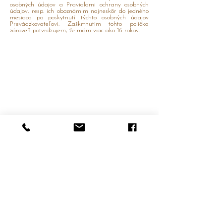
osobných údajov a Pravidlami ochrany osobných
údajov, resp. ich oboznámim najneskôr do jedného
mesiaca po poskytnutí týchto osobných údajov
Prevádzkovateľovi. Zaškrtnutím tohto políčka
zároveň potvrdzujem, že mám viac ako 16 rokov.
Domov
Všeobecné obchodné
Portfolio
podmienky
O
mne
Formulár na odstúpenie od
Kontakt
zmluvy
Reklamačný formlár
Cenník prepravy
Ochrana osobných
údajov