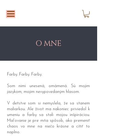
O MNE
Farby. Farby. Farby.
Som nimi unesená, omámená. Sú mojim
jazykom, mojim nevypovedaným hlasom.
V detstve som si nemyslela, že sa stanem
maliarkou. Ale život ma nakoniec priviedol k
umeniu a farby sa stali mojou inšpiráciou.
Maľovanie je pre mňa spôsob, ako premeniť
chaos vo mne na niečo krásne a cítiť to
naplno.