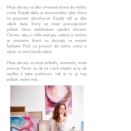
Moje obrazy sú ako otvorené dvere do môjho
sveta. Každé dielo je emocionálny výlet, ktorý
ťa pozývam absolvovať. Každý ťah je ako
výkrik duše, ktorý sa snaží prerozprávať
príbeh, ktorý nedokážem vyjadriť slovami.
Chcem, aby si cítila energiu, radosť a možno
aj smútenie, ktoré sa skrývajú za mojimi
farbami. Poď sa ponoriť do tohto sveta a
objav vo mne kúsok seba!
Moje obrazy sú moje príbehy, momenty, moje
emócie. Verím, že ak sa v nich nájdeš aj ty, ak
maľba k tebe prehovorí, tak je to aj tvoj
príbeh, nielen môj.