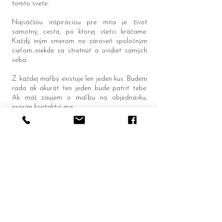
tomto svete.
Najväčšou inšpiráciou pre mňa je život
samotný, cesta, po ktorej všetci kráčame.
Každý iným smerom no zároveň spoločným
cieľom...niekde sa stretnúť a uvidieť samých
seba.
Z každej maľby existuje len jeden kus. Budem
rada ak akurát ten jeden bude patriť tebe.
Ak máš záujem o maľbu na objednávku,
prosím kontaktuj ma.
Domov
Všeobecné obchodné
Portfolio
podmienky
O
mne
Formulár na odstúpenie od
Kontakt
zmluvy
Reklamačný formlár
Cenník prepravy