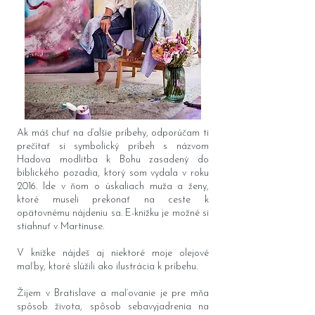
Ak máš chuť na ďalšie príbehy, odporúčam ti
prečítať si symbolický príbeh s názvom
Hadova modlitba k Bohu zasadený do
biblického pozadia, ktorý som vydala v roku
2016. Ide v ňom o úskaliach muža a ženy,
ktoré museli prekonať na ceste k
opätovnému nájdeniu sa. E-knižku je možné si
stiahnuť v Martinuse.
V knižke nájdeš aj niektoré moje olejové
maľby, ktoré slúžili ako ilustrácia k príbehu.
Žijem v Bratislave a maľovanie je pre mňa
spôsob života, spôsob sebavyjadrenia na