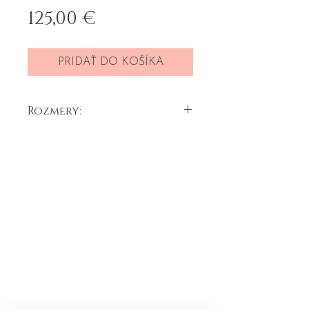
Price
125,00 €
PRIDAŤ DO KOŠÍKA
Rozmery:
30 x 30 cm x 2 ks
Akryl na plátne, 2025
Domov
Všeobecné obchodné
Portfolio
podmienky
O
mne
Formulár na odstúpenie od
Kontakt
zmluvy
Reklamačný formlár
Cenník prepravy
Ochrana osobných