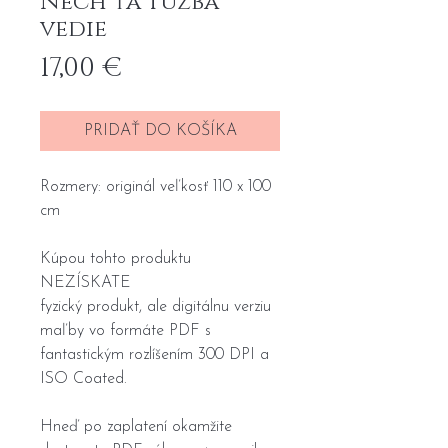
Nech ťa túžba
vedie
Price
17,00 €
PRIDAŤ DO KOŠÍKA
Rozmery: originál veľkosť 110 x 100
cm
Kúpou tohto produktu
NEZÍSKATE
fyzický produkt, ale digitálnu verziu
maľby vo formáte PDF s
fantastickým rozlíšením 300 DPI a
ISO Coated.
Hneď po zaplatení okamžite