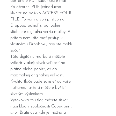
dostanete PDF súbor cez e-mail.
Po otvorení PDF jednoducho
kliknite na políčko ACCESS YOUR
FILE. To vám otvorí prístup na
Dropbox, odkiaľ si pohodlne
stiahnete digitálnu verziu maľby. A
pritom nemusíte mať prístup k
vlastnému Dropboxu, aby ste mohli
začať!
Túto digitálnu maľbu si môžete
vytlačiť v akejkoľvek veľkosti na
plátno alebo papier, až do
maximálnej originálnej veľkosti.
Kvalita tlače bude závisieť od vašej
tlačiarne, takže si môžete byť istí
skvelým výsledkom!
Vysokokvalitnú tlač môžete získať
napríklad v spoločnosti Copex print,
s.r.o., Bratislava, kde je možná aj