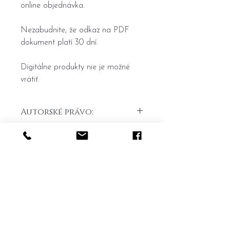
online objednávka.
Nezabudnite, že odkaz na PDF
dokument platí 30 dní.
Digitálne produkty nie je možné
vrátiť.
Autorské právo:
Upozorňujem, že na všetky maľby sa
vzťahuje autorské právo, ktoré chráni
práva autora na originálne dielo.
Domov
Všeobecné obchodné
Akékoľvek reprodukovanie, distribúcia
Portfolio
podmienky
alebo zmena týchto malieb bez
predchádzajúceho súhlasu autora je
O
mne
Formulár na odstúpenie od
zakázané.
Kontakt
zmluvy
Reklamačný formlár