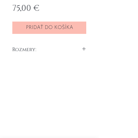
Price
75,00 €
PRIDAŤ DO KOŠÍKA
Rozmery:
10 x 10 x 4 cm x 3 ks
Akryl na 3D plátne, 2025
Maľby je možné umiestniť na kus
Domov
Všeobecné obchodné
nábytku alebo na stenu. Háčik je k
Portfolio
podmienky
objednávke pribalený.
O
mne
Formulár na odstúpenie od
Kontakt
zmluvy
Reklamačný formlár
Cenník prepravy
Ochrana osobných