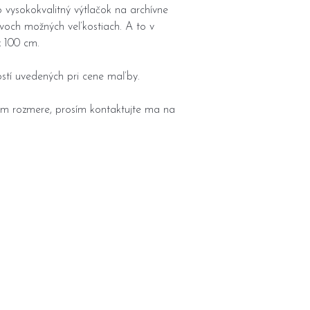
vysokokvalitný výtlačok na archívne
voch možných veľkostiach. A to v
 100 cm.
stí uvedených pri cene maľby.
nom rozmere, prosím kontaktujte ma na
Všeobecné obchodné podmienky
Formulár na odstúpenie od zmluvy
Reklamačný formlár
Cenník prepravy
Ochrana osobných údajov