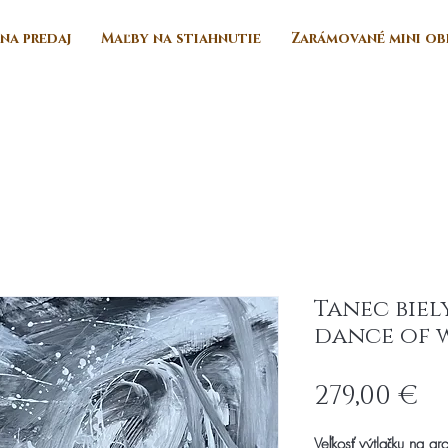
na predaj
Maľby na stiahnutie
Zarámované mini ob
Tanec bie
dance of w
Pr
279,00 €
Veľkosť výtlačku na ar