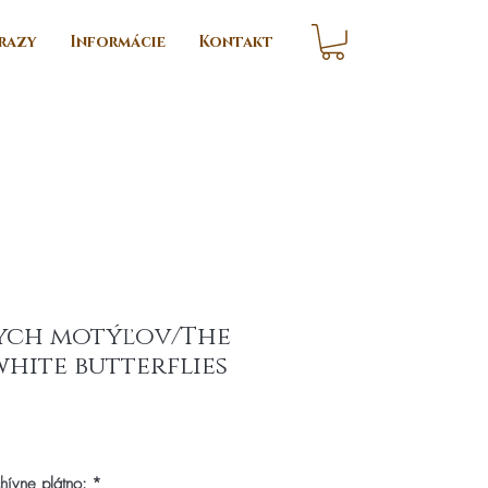
razy
Informácie
Kontakt
lych motýľov/The
hite butterflies
ice
chívne plátno:
*