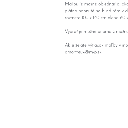
Maľbu je možné objednať aj ako 
plátno napnuté na blind rám v d
rozmere 100 x 140 cm alebo 60 x
Vybrať je možné priamo z možno
Ak si želáte výtlačok maľby v i
gmortreux@m-p.sk.
Domov
Portfolio
O
mne
Kontakt