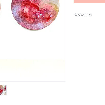
Rozmery:
30 cm (priemer) x 2 k
Akryl na plátne, 2025